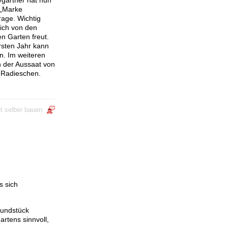
 „Marke
rage. Wichtig
ich von den
n Garten freut.
rsten Jahr kann
n. Im weiteren
h der Aussaat von
r Radieschen.
t selber bauen
s sich
rundstück
rtens sinnvoll,