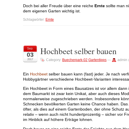
Doch bei aller Freude über eine reiche
Ernte
sollte man n
dem eigenen Garten wichtig ist.
Schlagwörter:
Ernte
Hochbeet selber bauen
Sep.
03
2017
Category:
Buecherpark-02
,
Gartentipps
—
admin 
Ein
Hochbeet
selber bauen kann (fast) jeder. Je nach ve
Hobbygärtner verschiedene Hochbeet-Varianten interessan
Ein Hochbeet in Form eines Bausatzes ist vor allem dann
dem Baumarkt ist zwar kein Unikat, aber auch dieses Mod
normalerweise zugeschrieben werden. Insbesondere kön
Schnecken bevölkerten Garten keine Chance haben. Das 
öfter, als dies auf einem Gartenboden, der ohne Schutz a
relativ – wenn auch nicht hundertprozentig – sicher vor Fr
im Hinblick auf höhere Erträge lohnen.
Doch bevor an eine reiche Ernte der Früchte aus dem Hoc