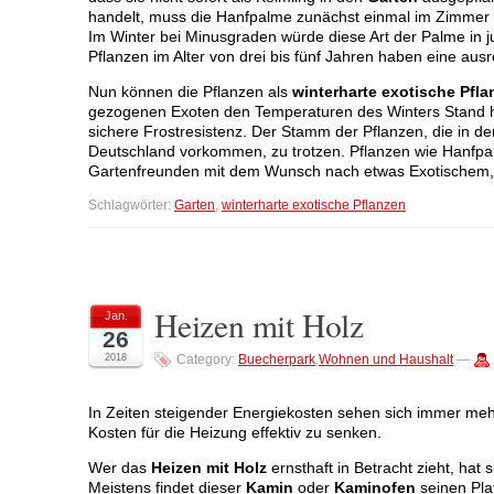
handelt, muss die Hanfpalme zunächst einmal im Zimmer 
Im Winter bei Minusgraden würde diese Art der Palme in 
Pflanzen im Alter von drei bis fünf Jahren haben eine au
Nun können die Pflanzen als
winterharte exotische Pfla
gezogenen Exoten den Temperaturen des Winters Stand ha
sichere Frostresistenz. Der Stamm der Pflanzen, die in d
Deutschland vorkommen, zu trotzen. Pflanzen wie Hanfpal
Gartenfreunden mit dem Wunsch nach etwas Exotischem, 
Schlagwörter:
Garten
,
winterharte exotische Pflanzen
Heizen mit Holz
Jan.
26
2018
Category:
Buecherpark
,
Wohnen und Haushalt
—
In Zeiten steigender Energiekosten sehen sich immer me
Kosten für die Heizung effektiv zu senken.
Wer das
Heizen mit Holz
ernsthaft in Betracht zieht, hat 
Meistens findet dieser
Kamin
oder
Kaminofen
seinen Pla