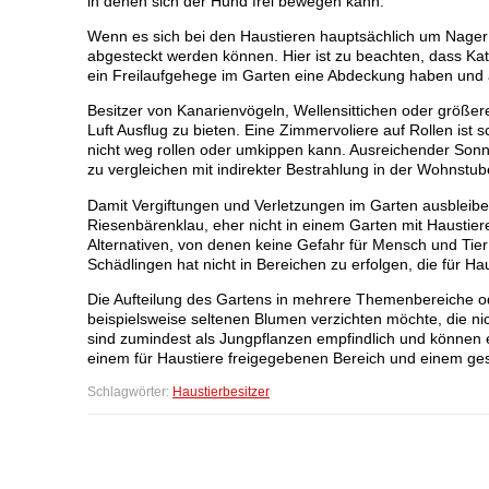
in denen sich der Hund frei bewegen kann.
Wenn es sich bei den Haustieren hauptsächlich um Nager 
abgesteckt werden können. Hier ist zu beachten, dass Katz
ein Freilaufgehege im Garten eine Abdeckung haben un
Besitzer von Kanarienvögeln, Wellensittichen oder größe
Luft Ausflug zu bieten. Eine Zimmervoliere auf Rollen ist s
nicht weg rollen oder umkippen kann. Ausreichender Sonnen
zu vergleichen mit indirekter Bestrahlung in der Wohnstub
Damit Vergiftungen und Verletzungen im Garten ausbleiben
Riesenbärenklau, eher nicht in einem Garten mit Haustieren
Alternativen, von denen keine Gefahr für Mensch und Tier 
Schädlingen hat nicht in Bereichen zu erfolgen, die für Ha
Die Aufteilung des Gartens in mehrere Themenbereiche od
beispielsweise seltenen Blumen verzichten möchte, die n
sind zumindest als Jungpflanzen empfindlich und können e
einem für Haustiere freigegebenen Bereich und einem gesc
Schlagwörter:
Haustierbesitzer