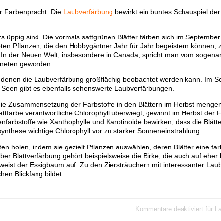
er Farbenpracht. Die
Laubverfärbung
bewirkt ein buntes Schauspiel der 
 üppig sind. Die vormals sattgrünen Blätter färben sich im Septembe
bten Pflanzen, die den Hobbygärtner Jahr für Jahr begeistern können, 
 In der Neuen Welt, insbesondere in Canada, spricht man vom sogenan
gneten geworden.
 in denen die Laubverfärbung großflächig beobachtet werden kann. Im S
 Seen gibt es ebenfalls sehenswerte Laubverfärbungen.
die Zusammensetzung der Farbstoffe in den Blättern im Herbst meng
tfarbe verantwortliche Chlorophyll überwiegt, gewinnt im Herbst der Fa
nfarbstoffe wie Xanthophylle und Karotinoide bewirken, dass die Blätte
nthese wichtige Chlorophyll vor zu starker Sonneneinstrahlung.
n holen, indem sie gezielt Pflanzen auswählen, deren Blätter eine fa
ber Blattverfärbung gehört beispielsweise die Birke, die auch auf ehe
 weist der Essigbaum auf. Zu den Ziersträuchern mit interessanter Lau
chen Blickfang bildet.
Kommentare deaktiviert
für L