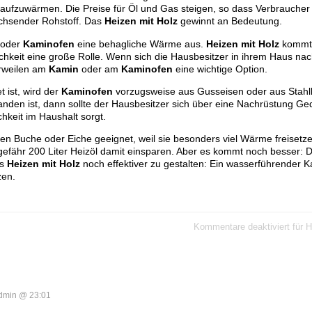
n aufzuwärmen. Die Preise für Öl und Gas steigen, so dass Verbraucher
achsender Rohstoff. Das
Heizen mit Holz
gewinnt an Bedeutung.
oder
Kaminofen
eine behagliche Wärme aus.
Heizen mit Holz
kommt 
chkeit eine große Rolle. Wenn sich die Hausbesitzer in ihrem Haus na
erweilen am
Kamin
oder am
Kaminofen
eine wichtige Option.
 ist, wird der
Kaminofen
vorzugsweise aus Gusseisen oder aus Stahlb
nden ist, dann sollte der Hausbesitzer sich über eine Nachrüstung 
chkeit im Haushalt sorgt.
ten Buche oder Eiche geeignet, weil sie besonders viel Wärme freisetz
efähr 200 Liter Heizöl damit einsparen. Aber es kommt noch besser: 
as
Heizen mit Holz
noch effektiver zu gestalten: Ein wasserführender 
zen.
Kommentare deaktiviert
für H
dmin @ 23:01