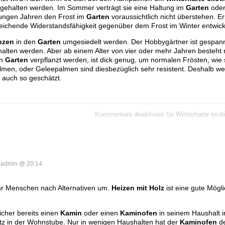
gehalten werden. Im Sommer verträgt sie eine Haltung im
Garten
oder
jungen Jahren den Frost im
Garten
voraussichtlich nicht überstehen. Er
sreichende Widerstandsfähigkeit gegenüber dem Frost im Winter entwick
nzen
in den
Garten
umgesiedelt werden. Der Hobbygärtner ist gespannt
lten werden. Aber ab einem Alter von vier oder mehr Jahren besteht
en
Garten
verpflanzt werden, ist dick genug, um normalen Frösten, wie s
men, oder Geleepalmen sind diesbezüglich sehr resistent. Deshalb we
auch so geschätzt.
Kommentare deaktiviert
für Winterharte exot
admin @ 20:14
hr Menschen nach Alternativen um.
Heizen mit Holz
ist eine gute Mögli
sicher bereits einen
Kamin
oder einen
Kaminofen
in seinem Haushalt ins
tz in der Wohnstube. Nur in wenigen Haushalten hat der
Kaminofen
de