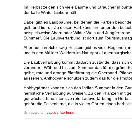
Im Herbst zeigen sich viele Bäume und Sträucher in bunt
der kalte Winter Einkehr hält.
Dabei gibt es Laubbäume, bei denen die Farben besonders
gelb und tiefrot. Zu diesen Farbkünstlern unter den belau
beispielsweise Ahorn oder Wilder Wein und Jungfernrebe.
Summer“. Die Laubverfärbung ist dort zum Tourismusma
Aber auch in Schleswig-Holstein gibt es viele Regionen,
und in den Möllner Wäldern im Naturpark Lauenburgische
Die Laubverfärbung kommt dadurch zustande, dass sich 
verändert. Während bis zum Sommer das für die grüne Blat
gelbe, rote und orange Blattfärbung die Oberhand. Pflanze
aussehen. Anthocyane schützen zudem das für die Photosy
Hobbygärtner können sich den Indian Summer in den Garte
herbstliche Verfärbung aufweisen. Zu den Pflanzen mit gel
gut wächst. Eine intensive rote Laubverfärbung im Herbst
gehört die Felsenbirne, die in vielen Gärten einen herbstli
Schlagwörter:
Laubverfaerbung