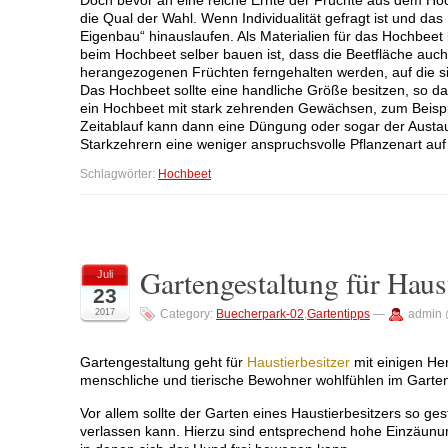
die Qual der Wahl. Wenn Individualität gefragt ist und 
Eigenbau“ hinauslaufen. Als Materialien für das Hochbeet
beim Hochbeet selber bauen ist, dass die Beetfläche auc
herangezogenen Früchten ferngehalten werden, auf die s
Das Hochbeet sollte eine handliche Größe besitzen, so da
ein Hochbeet mit stark zehrenden Gewächsen, zum Beispie
Zeitablauf kann dann eine Düngung oder sogar der Austau
Starkzehrern eine weniger anspruchsvolle Pflanzenart au
Schlagwörter:
Hochbeet
Gartengestaltung für Haust
Juli
23
2017
Category:
Buecherpark-02
,
Gartentipps
—
admin 
Gartengestaltung geht für
Haustierbesitzer
mit einigen Her
menschliche und tierische Bewohner wohlfühlen im Garte
Vor allem sollte der Garten eines Haustierbesitzers so ge
verlassen kann. Hierzu sind entsprechend hohe Einzäunu