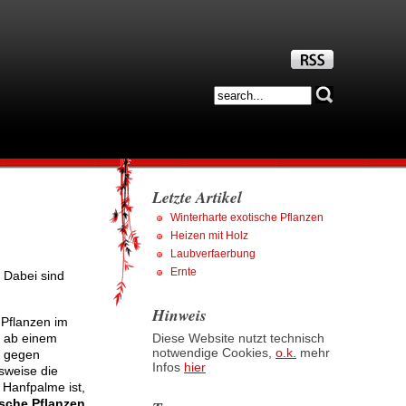
Letzte Artikel
Winterharte exotische Pflanzen
Heizen mit Holz
Laubverfaerbung
Ernte
 Dabei sind
Hinweis
 Pflanzen im
 ab einem
Diese Website nutzt technisch
notwendige Cookies,
o.k.
mehr
t gegen
Infos
hier
lsweise die
 Hanfpalme ist,
ische Pflanzen