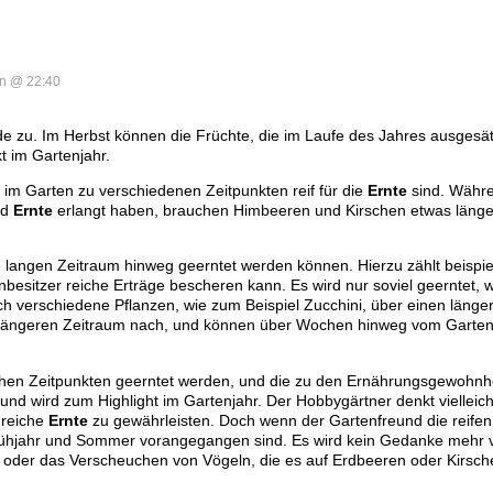
n @ 22:40
e zu. Im Herbst können die Früchte, die im Laufe des Jahres ausgesä
t im Gartenjahr.
m Garten zu verschiedenen Zeitpunkten reif für die
Ernte
sind. Währ
nd
Ernte
erlangt haben, brauchen Himbeeren und Kirschen etwas länger, 
n langen Zeitraum hinweg geerntet werden können. Hierzu zählt beispi
esitzer reiche Erträge bescheren kann. Es wird nur soviel geerntet, 
h verschiedene Pflanzen, wie zum Beispiel Zucchini, über einen länge
n längeren Zeitraum nach, und können über Wochen hinweg vom Gartenb
lichen Zeitpunkten geerntet werden, und die zu den Ernährungsgewohnh
 und wird zum Highlight im Gartenjahr. Der Hobbygärtner denkt vielleich
 reiche
Ernte
zu gewährleisten. Doch wenn der Gartenfreund die reifen
 Frühjahr und Sommer vorangegangen sind. Es wird kein Gedanke mehr
oder das Verscheuchen von Vögeln, die es auf Erdbeeren oder Kirsc