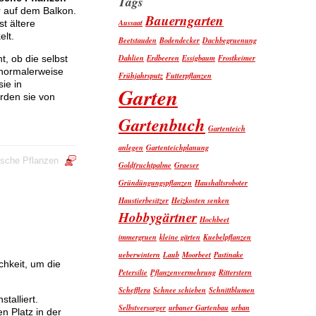
Tags
 auf dem Balkon.
Bauerngarten
Aussaat
st ältere
elt.
Beetstauden
Bodendecker
Dachbegruenung
Dahlien
Erdbeeren
Essigbaum
Frostkeimer
, ob die selbst
 normalerweise
Frühjahrsputz
Futterpflanzen
ie in
Garten
rden sie von
Gartenbuch
Gartenteich
anlegen
Gartenteichplanung
ische Pflanzen
Goldfruchtpalme
Graeser
Gründüngungspflanzen
Haushaltsroboter
Haustierbesitzer
Heizkosten senken
Hobbygärtner
Hochbeet
immergruen
kleine gärten
Kuebelpflanzen
ueberwintern
Laub
Moorbeet
Pastinake
chkeit, um die
Petersilie
Pflanzenvermehrung
Ritterstern
Schefflera
Schnee schieben
Schnittblumen
talliert.
Selbstversorger
urbaner Gartenbau
urban
n Platz in der