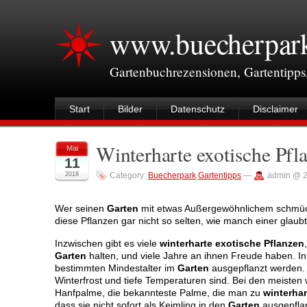
www.buecherpar
Gartenbuchrezensionen, Gartentipps
Start
Bilder
Datenschutz
Disclaimer
Winterharte exotische Pfl
Mai
11
2018
Category:
Buecherpark
,
Gartentipps
—
admin @ 2
Wer seinen
Garten
mit etwas Außergewöhnlichem schmück
diese Pflanzen gar nicht so selten, wie manch einer glaubt
Inzwischen gibt es viele
winterharte exotische Pflanzen
Garten
halten, und viele Jahre an ihnen Freude haben. In 
bestimmten Mindestalter im
Garten
ausgepflanzt werden. D
Winterfrost und tiefe Temperaturen sind. Bei den meisten w
Hanfpalme, die bekannteste Palme, die man zu
winterhar
dass sie nicht sofort als Keimling in den
Garten
ausgepflan