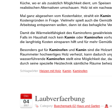
Küche, wo er als zusätzlich Möglichkeit dient, um Speise
realistischen Alternativen umschauen. Holz ist ein nachw
Mal ganz abgesehen vom Kostenfaktor, strahlt ein
Kamin
Kostengründen in Frage. Vielmehr spielt auch die Gemütli
Arbeitstag entspannen wollen, dann ist das behagliche V
Damit die Wärmeleitfähigkeit des Kaminofens gewährleistet
Falls im Haushalt noch kein
Kamin
oder
Kaminofen
vorha
die langfristig Kosten einsparen hilft und für mehr Gemütli
Besonders gut für
Kaminofen
und
Kamin
sind die Holzar
Raummeter hochwertiges Holz verheizt, kann dadurch ung
wasserführende
Kaminofen
stellt eine Möglichkeit dar, d
durch seine spezielle Heiztechnik sämtliche Räume behei
Schlagwörter:
Heizen mit Holz
,
Kamin
,
Kaminofen
Laubverfaerbung
Okt.
04
2017
Category:
Buecherpark-02
,
Haus und Garten
—
a