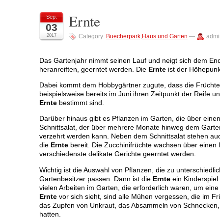
Ernte
Sep.
03
2017
Category:
Buecherpark
,
Haus und Garten
—
admi
Das Gartenjahr nimmt seinen Lauf und neigt sich dem End
heranreiften, geerntet werden. Die
Ernte
ist der Höhepunk
Dabei kommt dem Hobbygärtner zugute, dass die Früchte i
beispielsweise bereits im Juni ihren Zeitpunkt der Reife u
Ernte
bestimmt sind.
Darüber hinaus gibt es Pflanzen im Garten, die über eine
Schnittsalat, der über mehrere Monate hinweg dem Gartenb
verzehrt werden kann. Neben dem Schnittsalat stehen auc
die
Ernte
bereit. Die Zucchinifrüchte wachsen über eine
verschiedenste delikate Gerichte geerntet werden.
Wichtig ist die Auswahl von Pflanzen, die zu unterschied
Gartenbesitzer passen. Dann ist die
Ernte
ein Kinderspiel
vielen Arbeiten im Garten, die erforderlich waren, um eine
Ernte
vor sich sieht, sind alle Mühen vergessen, die im
das Zupfen von Unkraut, das Absammeln von Schnecken, 
hatten.