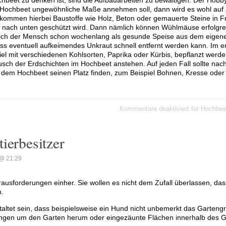
das Hochbeet ungewöhnliche Maße annehmen soll, dann wird es wohl auf
 kommen hierbei Baustoffe wie Holz, Beton oder gemauerte Steine in F
h nach unten geschützt wird. Dann nämlich können Wühlmäuse erfolgre
ich der Mensch schon wochenlang als gesunde Speise aus dem eigene
ss eventuell aufkeimendes Unkraut schnell entfernt werden kann. Im e
l mit verschiedenen Kohlsorten, Paprika oder Kürbis, bepflanzt werde
sch der Erdschichten im Hochbeet anstehen. Auf jeden Fall sollte nac
f dem Hochbeet seinen Platz finden, zum Beispiel Bohnen, Kresse ode
Kommentare deaktiviert
für Hochbee
ierbesitzer
@ 21:29
ausforderungen einher. Sie wollen es nicht dem Zufall überlassen, das
n.
staltet sein, dass beispielsweise ein Hund nicht unbemerkt das Garteng
ngen um den Garten herum oder eingezäunte Flächen innerhalb des Ga