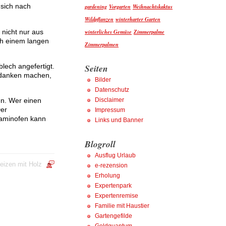
 sich nach
gardening
Vorgarten
Weihnachtskaktus
Wildpflanzen
winterharter Garten
nicht nur aus
winterliches Gemüse
Zimmerpalme
ch einem langen
Zimmerpalmen
Seiten
lech angefertigt.
Gedanken machen,
Bilder
Datenschutz
Disclaimer
en. Wer einen
Der
Impressum
Kaminofen kann
Links und Banner
Blogroll
Ausflug Urlaub
eizen mit Holz
e-rezension
Erholung
Expertenpark
Expertenremise
Familie mit Haustier
Gartengefilde