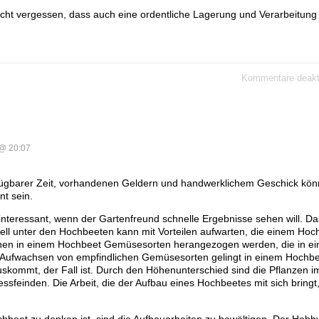
icht vergessen, dass auch eine ordentliche Lagerung und Verarbeitung
Kommentare deakti
@ 20:07
rfügbarer Zeit, vorhandenen Geldern und handwerklichem Geschick kön
t sein.
 interessant, wenn der Gartenfreund schnelle Ergebnisse sehen will. D
ell unter den Hochbeeten kann mit Vorteilen aufwarten, die einem Hoc
nen in einem Hochbeet Gemüsesorten herangezogen werden, die in e
Aufwachsen von empfindlichen Gemüsesorten gelingt in einem Hochb
uskommt, der Fall ist. Durch den Höhenunterschied sind die Pflanzen 
essfeinden. Die Arbeit, die der Aufbau eines Hochbeetes mit sich bringt
hbeet zu denken ist, sind die Aufbauarbeiten zu bewältigen. Der Hobb