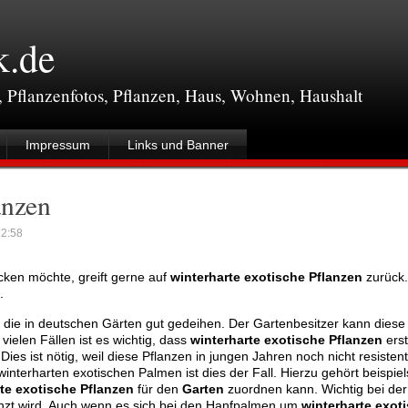
k.de
, Pflanzenfotos, Pflanzen, Haus, Wohnen, Haushalt
Impressum
Links und Banner
anzen
2:58
en möchte, greift gerne auf
winterharte exotische Pflanzen
zurück.
.
, die in deutschen Gärten gut gedeihen. Der Gartenbesitzer kann diese
vielen Fällen ist es wichtig, dass
winterharte exotische Pflanzen
erst
ies ist nötig, weil diese Pflanzen in jungen Jahren noch nicht resisten
interharten exotischen Palmen ist dies der Fall. Hierzu gehört beispie
te exotische Pflanzen
für den
Garten
zuordnen kann. Wichtig bei der
zt wird. Auch wenn es sich bei den Hanfpalmen um
winterharte exot