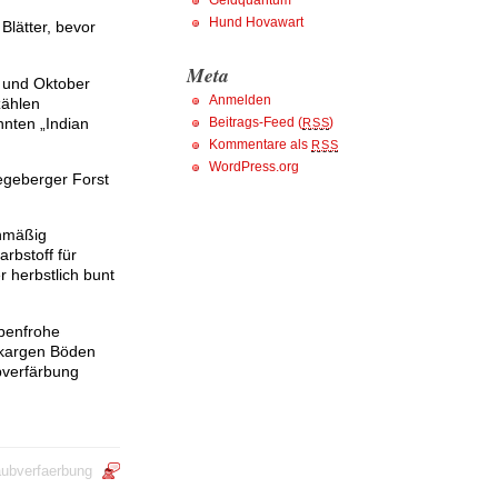
Geldquantum
Hund Hovawart
Blätter, bevor
Meta
r und Oktober
Anmelden
zählen
nten „Indian
Beitrags-Feed (
)
RSS
Kommentare als
RSS
WordPress.org
egeberger Forst
enmäßig
rbstoff für
r herbstlich bunt
rbenfrohe
r kargen Böden
bverfärbung
aubverfaerbung