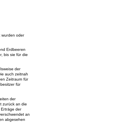
t wurden oder
end Erdbeeren
bis sie für die
elsweise der
wie auch zeitnah
ren Zeitraum für
esitzer für
eiten der
t zurück an die
 Erträge der
 verschwendet an
hen abgesehen