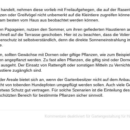
handelt, nehmen diese vorlieb mit Freilaufgehegen, die auf der Rasen
en oder Greifvögel nicht unbemerkt auf die Kleintiere zugreifen könne
d am besten vom Haus aus beobachtet werden können.
ren Papageien, nutzen den Sommer, um ihren gefiederten Haustieren an
chnell auf die Terrasse geschoben. Hier ist zu beachten, dass die Volier
schutz ist selbstverständlich, denn die direkte Sonneneinstrahlung im
e.
, sollten Gewächse mit Dornen oder giftige Pflanzen, wie zum Beispie
 angepflanzt werden. Zu fast allen Pflanzen, die giftig sind oder Dorn
ausgeht. Der Einsatz von Rattengift oder sonstigen Mitteln zu Vernich
ustiere zugänglich sind.
er Areale bietet sich an, wenn der Gartenbesitzer nicht auf dem Anba
icht von tobenden Hundepfoten umgepflügt werden sollen. Auch viele 
twas Schutz gut vertragen. Für solche Szenarien ist die Einteilung des
hützten Bereich für bestimmte Pflanzen sicher sinnvoll.
Kommentare deaktiviert
für Gartengestaltung für H