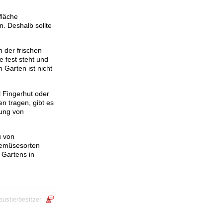
fläche
n. Deshalb sollte
 der frischen
e fest steht und
 Garten ist nicht
l Fingerhut oder
en tragen, gibt es
tung von
u von
Gemüsesorten
 Gartens in
austierbesitzer