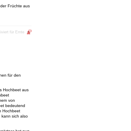
 der Früchte aus
viert
für Ernte
nen für den
as Hochbeet aus
hbeet
inem von
eet bedeutend
im Hochbeet
, kann sich also
ygärtner hat nun