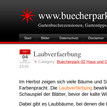
www.buecherpar
Gartenbuchrezensionen, Gartentipps
Start
Bilder
Datenschutz
Disclaimer
Laubverfaerbung
Okt.
04
2017
Category:
Buecherpark-02
,
Haus und G
23:01
Im Herbst zeigen sich viele Bäume und St
Farbenpracht. Die
Laubverfärbung
bewirk
Schauspiel der Blätter, bevor der kalte Wi
Dabei gibt es Laubbäume, bei denen die