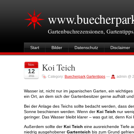
www.buecherpar
Gartenbuchrezensionen, Gartentipps
Start
Bilder
Datenschutz
Disclaimer
Koi Teich
Nov.
12
2011
Category:
Buecherpark
,
Gartentipps
—
admin @ 2
Wasser ist, nicht nur im japanischen Garten, ein wichtige
ein Ort, an dem sich der Gartenbesitzer gerne aufhält und
Bei der Anlage des Teichs sollte bedacht werden, dass de
Sonne beschienen werden. Wenn der
Koi Teich
nur weni
geringer. Das Wasser bleibt klarer – was gut ist, denn Ko
Außerdem sollte der
Koi Teich
eine ausreichende Tiefe au
niedrig ausgehobener
Gartenteich
bis zum Grund gefrier