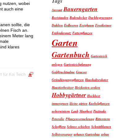
Tags
g nutzen, wobei
Bauerngarten
mt auch eine
Aussaat
Beetstauden
Bodendecker
Dachbegruenung
nen sollte, die
Dahlien
Erdbeeren
Essigbaum
Frostkeimer
elnen Fisch an.
Frühjahrsputz
Futterpflanzen
u einem Meter lang
Garten
imale
ind klares
Gartenbuch
Gartenteich
anlegen
Gartenteichplanung
Goldfruchtpalme
Graeser
t
für Koi Teich
Gründüngungspflanzen
Haushaltsroboter
Haustierbesitzer
Heizkosten senken
Hobbygärtner
Hochbeet
immergruen
kleine gärten
Kuebelpflanzen
ueberwintern
Laub
Moorbeet
Pastinake
Petersilie
Pflanzenvermehrung
Ritterstern
Schefflera
Schnee schieben
Schnittblumen
Selbstversorger
urbaner Gartenbau
urban