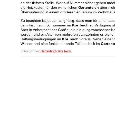
an der tiefsten Stelle. Wer auf Nummer sicher gehen möch
die Heizkosten für den winterlichen
Gartenteich
aber nich
Überwinterung in einem größeren Aquarium im Wohnhaus 
Zu beachten ist jedoch langfristig, dass man für einen a
dem Fisch zum Schwimmen im
Koi Teich
zu Verfügung ste
Aber in Anbetracht der Größe, die ein ausgewachsener Koi K
werden und ein Alter von mehreren Jahrzehnten erreichen
Haltungsbedingungen im
Koi Teich
voraus. Neben einer ho
Wasser und eine funktionierende Teichtechnik im
Gartent
Schlagwörter:
Gartenteich
,
Koi Teich