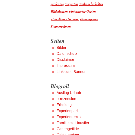
gardening
Vorgarten
Weihnachtskaktus
Wildpflanzen
winterharter Garten
winterliches Gemüse
Zimmerpalme
Zimmerpalmen
Seiten
Bilder
Datenschutz
Disclaimer
Impressum
Links und Banner
Blogroll
Ausflug Urlaub
e-rezension
Erholung
Expertenpark
Expertenremise
Familie mit Haustier
Gartengefilde