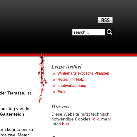
Letzte Artikel
Winterharte exotische Pflanzen
Heizen mit Holz
Laubverfaerbung
Ernte
er Terrasse, ist
Hinweis
t am Tag von der
Gartenteich
Diese Website nutzt technisch
notwendige Cookies,
o.k.
mehr
Infos
hier
ern könnte ein zu
circa zwei Meter