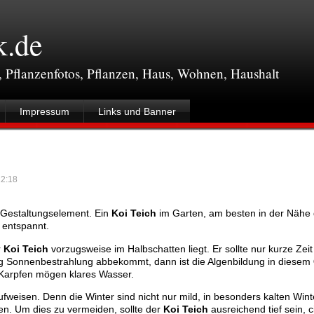
k.de
, Pflanzenfotos, Pflanzen, Haus, Wohnen, Haushalt
Impressum
Links und Banner
2:18
s Gestaltungselement. Ein
Koi Teich
im Garten, am besten in der Nähe d
 entspannt.
r
Koi Teich
vorzugsweise im Halbschatten liegt. Er sollte nur kurze Zei
g Sonnenbestrahlung abbekommt, dann ist die Algenbildung in diesem
i Karpfen mögen klares Wasser.
fweisen. Denn die Winter sind nicht nur mild, in besonders kalten Wint
en. Um dies zu vermeiden, sollte der
Koi Teich
ausreichend tief sein, 