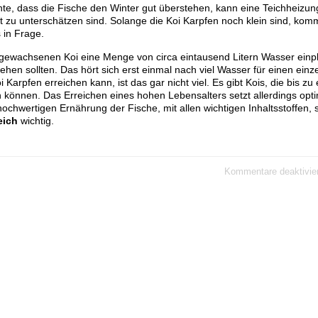
te, dass die Fische den Winter gut überstehen, kann eine Teichheizun
t zu unterschätzen sind. Solange die Koi Karpfen noch klein sind, kom
in Frage.
usgewachsenen Koi eine Menge von circa eintausend Litern Wasser einpla
hen sollten. Das hört sich erst einmal nach viel Wasser für einen einz
arpfen erreichen kann, ist das gar nicht viel. Es gibt Kois, die bis z
 können. Das Erreichen eines hohen Lebensalters setzt allerdings opt
chwertigen Ernährung der Fische, mit allen wichtigen Inhaltsstoffen, s
eich
wichtig.
Kommentare deaktivier