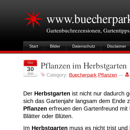
www.buecherpar
Gartenbuchrezensionen, Gartentipps
Start
Bilder
Datenschutz
Disclaimer
Pflanzen im Herbstgarten
Okt.
30
2010
Category:
Buecherpark
,
Pflanzen
—
Der
Herbstgarten
ist nicht nur dadurch 
sich das Gartenjahr langsam dem Ende zu
Pflanzen
erfreuen den Gartenfreund mit
Blätter oder Blüten.
Im
Herbstgarten
muss es nicht trist und