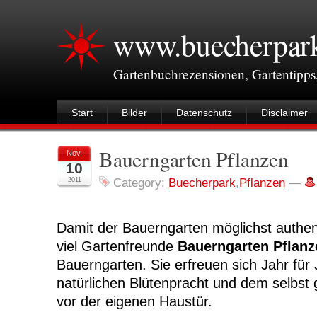
www.buecherpar
Gartenbuchrezensionen, Gartentipps
Start
Bilder
Datenschutz
Disclaimer
Bauerngarten Pflanzen
Nov.
10
2011
Category:
Buecherpark
,
Pflanzen
—
Damit der Bauerngarten möglichst authent
viel Gartenfreunde
Bauerngarten Pflanz
Bauerngarten. Sie erfreuen sich Jahr für 
natürlichen Blütenpracht und dem selb
vor der eigenen Haustür.