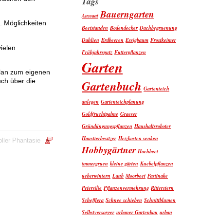
Tags
Bauerngarten
Aussaat
. Möglichkeiten
Beetstauden
Bodendecker
Dachbegruenung
Dahlien
Erdbeeren
Essigbaum
Frostkeimer
ielen
Frühjahrsputz
Futterpflanzen
Garten
 Plan zum eigenen
uch über die
Gartenbuch
Gartenteich
anlegen
Gartenteichplanung
Goldfruchtpalme
Graeser
Gründüngungspflanzen
Haushaltsroboter
Haustierbesitzer
Heizkosten senken
ller Phantasie
Hobbygärtner
Hochbeet
immergruen
kleine gärten
Kuebelpflanzen
ueberwintern
Laub
Moorbeet
Pastinake
Petersilie
Pflanzenvermehrung
Ritterstern
Schefflera
Schnee schieben
Schnittblumen
Selbstversorger
urbaner Gartenbau
urban