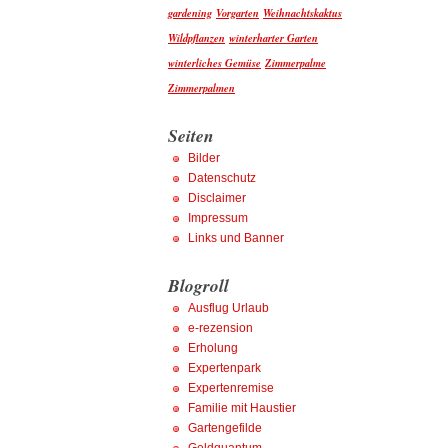
gardening
Vorgarten
Weihnachtskaktus
Wildpflanzen
winterharter Garten
winterliches Gemüse
Zimmerpalme
Zimmerpalmen
Seiten
Bilder
Datenschutz
Disclaimer
Impressum
Links und Banner
Blogroll
Ausflug Urlaub
e-rezension
Erholung
Expertenpark
Expertenremise
Familie mit Haustier
Gartengefilde