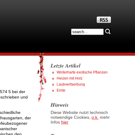
Letzte Artikel
Winterharte exotische Pflanzen
Heizen mit Holz
Laubverfaerbung
Ernte
3574 5 bei der
eschrieben und
Hinweis
schiedliche
Diese Website nutzt technisch
notwendige Cookies,
o.k.
mehr
dhausgarten, der
Infos
hier
 efeubezogener
panischer
zwischen den