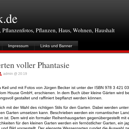
k.de
, Pflanzenfotos, Pflanzen, Haus, Wohnen, Haushalt
Impressum
Links und Banner
ten voller Phantasie
admin @ 20:19
a Keil und mit Fotos von Jürgen Becker ist unter der ISBN 978 3 421 0
dom House GmbH, erschienen. In dem Buch über kleine Gärten wird b
gsvoll gestaltet und raffiniert bepflanzt werden können.
ich mit der Wahl des richtigen Stils für den Garten. Dabei werden unter
kleinen Garten umsetzen kann. Beschrieben werden ein romantischer Lan
en ist. Dem wird ein formaler Reihenhausgarten gegenübergestellt mit
keiten für den kleinen Garten werden ein fernöstlicher Garten, ein ja
xt und Bild vorgestellt. Der elegante Wassergarten rundet die Auswahl 