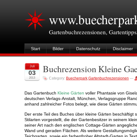
www.buecherpar
Gartenbuchrezensionen, Gartentipps
Start
Bilder
Datenschutz
Disclaimer
Buchrezension Kleine Gaer
Juli
03
2013
Category:
Buecherpark
,
Gartenbuchrezensionen
—
Das Gartenbuch
Kleine Gärten
voller Phantasie von Gisel
deutschen Verlags-Anstalt, München, Verlagsgruppe Ran
anhand zahlreicher Fotos belegt, wie diese Gärten stimmun
Der erste Teil des Buches über kleine Gärten beschäftigt s
Stilarten vorgestellt, die der Gartenbesitzer in seinem 
seiner Art nach den englischen Cottage-Gärten angeglich
Wand und geraden Flächen. Als weitere Gestaltungsmöglich
Teichgarten, sowie ein farbenfroher Altstadt-Garten in Te