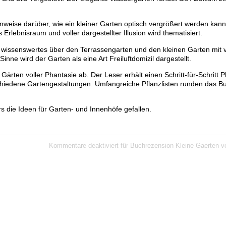
weise darüber, wie ein kleiner Garten optisch vergrößert werden kann
Erlebnisraum und voller dargestellter Illusion wird thematisiert.
d wissenswertes über den Terrassengarten und den kleinen Garten mit v
nne wird der Garten als eine Art Freiluftdomizil dargestellt.
Gärten voller Phantasie ab. Der Leser erhält einen Schritt-für-Schritt
schiedene Gartengestaltungen. Umfangreiche Pflanzlisten runden das B
 die Ideen für Garten- und Innenhöfe gefallen.
Kommentare deaktiviert
für Buchrezension Kleine Gaerten vo