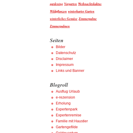
gardening
Vorgarten
Weihnachtskaktus
Wildpflanzen
winterharter Garten
winterliches Gemüse
Zimmerpalme
Zimmerpalmen
Seiten
Bilder
Datenschutz
Disclaimer
Impressum
Links und Banner
Blogroll
Ausflug Urlaub
e-rezension
Erholung
Expertenpark
Expertenremise
Familie mit Haustier
Gartengefilde