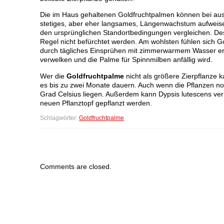
Die im Haus gehaltenen Goldfruchtpalmen können bei ausr
stetiges, aber eher langsames, Längenwachstum aufweisen. 
den ursprünglichen Standortbedingungen vergleichen. D
Regel nicht befürchtet werden. Am wohlsten fühlen sich 
durch tägliches Einsprühen mit zimmerwarmem Wasser erre
verwelken und die Palme für Spinnmilben anfällig wird.
Wer die
Goldfruchtpalme
nicht als größere Zierpflanze 
es bis zu zwei Monate dauern. Auch wenn die Pflanzen n
Grad Celsius liegen. Außerdem kann Dypsis lutescens ve
neuen Pflanztopf gepflanzt werden.
Schlagwörter:
Goldfruchtpalme
Comments are closed.