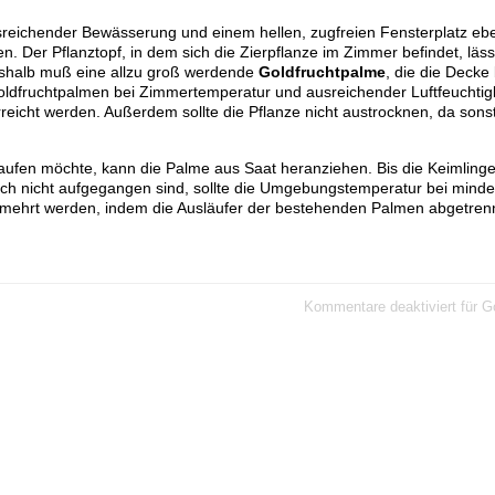
eichender Bewässerung und einem hellen, zugfreien Fensterplatz eben
Der Pflanztopf, in dem sich die Zierpflanze im Zimmer befindet, lässt
eshalb muß eine allzu groß werdende
Goldfruchtpalme
, die die Decke 
Goldfruchtpalmen bei Zimmertemperatur und ausreichender Luftfeuchtigk
icht werden. Außerdem sollte die Pflanze nicht austrocknen, da sonst
kaufen möchte, kann die Palme aus Saat heranziehen. Bis die Keimling
och nicht aufgegangen sind, sollte die Umgebungstemperatur bei mind
rmehrt werden, indem die Ausläufer der bestehenden Palmen abgetrenn
Kommentare deaktiviert
für G