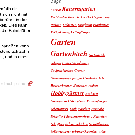
Tags
Bauerngarten
falls ein
Aussaat
 sich nicht mit
Beetstauden
Bodendecker
Dachbegruenung
berührt, in der
Dahlien
Erdbeeren
Essigbaum
Frostkeimer
eit. Dies kann
 die Palmblätter
Frühjahrsputz
Futterpflanzen
Garten
e sprießen kann
Gartenbuch
estens achtzehn
Gartenteich
t, und in einen
anlegen
Gartenteichplanung
Goldfruchtpalme
Graeser
Gründüngungspflanzen
Haushaltsroboter
oldfruchtpalme
Haustierbesitzer
Heizkosten senken
Hobbygärtner
Hochbeet
immergruen
kleine gärten
Kuebelpflanzen
ueberwintern
Laub
Moorbeet
Pastinake
Petersilie
Pflanzenvermehrung
Ritterstern
Schefflera
Schnee schieben
Schnittblumen
Selbstversorger
urbaner Gartenbau
urban