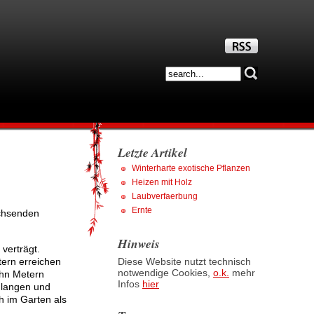
Letzte Artikel
Winterharte exotische Pflanzen
Heizen mit Holz
Laubverfaerbung
Ernte
achsenden
Hinweis
verträgt.
tern erreichen
Diese Website nutzt technisch
notwendige Cookies,
o.k.
mehr
ehn Metern
Infos
hier
 langen und
 im Garten als