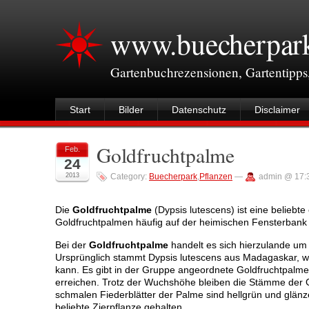
www.buecherpar
Gartenbuchrezensionen, Gartentipps
Start
Bilder
Datenschutz
Disclaimer
Goldfruchtpalme
Feb.
24
2013
Category:
Buecherpark
,
Pflanzen
—
admin @ 17:
Die
Goldfruchtpalme
(Dypsis lutescens) ist eine belieb
Goldfruchtpalmen häufig auf der heimischen Fensterbank 
Bei der
Goldfruchtpalme
handelt es sich hierzulande um 
Ursprünglich stammt Dypsis lutescens aus Madagaskar, wo
kann. Es gibt in der Gruppe angeordnete Goldfruchtpalm
erreichen. Trotz der Wuchshöhe bleiben die Stämme der G
schmalen Fiederblätter der Palme sind hellgrün und glän
beliebte Zierpflanze gehalten.