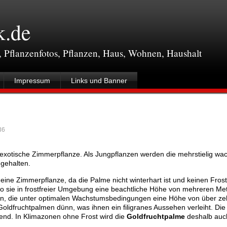
k.de
, Pflanzenfotos, Pflanzen, Haus, Wohnen, Haushalt
Impressum
Links und Banner
36
te exotische Zimmerpflanze. Als Jungpflanzen werden die mehrstielig w
gehalten.
eine Zimmerpflanze, da die Palme nicht winterhart ist und keinen Frost 
 sie in frostfreier Umgebung eine beachtliche Höhe von mehreren Me
en, die unter optimalen Wachstumsbedingungen eine Höhe von über z
oldfruchtpalmen dünn, was ihnen ein filigranes Aussehen verleiht. Die
zend. In Klimazonen ohne Frost wird die
Goldfruchtpalme
deshalb auch