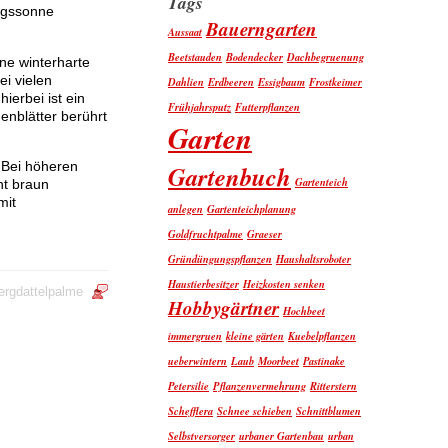
Tags
tagssonne
Bauerngarten
Aussaat
Beetstauden
Bodendecker
Dachbegruenung
ne winterharte
ei vielen
Dahlien
Erdbeeren
Essigbaum
Frostkeimer
erbei ist ein
Frühjahrsputz
Futterpflanzen
nblätter berührt
Garten
 Bei höheren
Gartenbuch
Gartenteich
ht braun
mit
anlegen
Gartenteichplanung
Goldfruchtpalme
Graeser
Gründüngungspflanzen
Haushaltsroboter
Haustierbesitzer
Heizkosten senken
ergdattelpalme
Hobbygärtner
Hochbeet
immergruen
kleine gärten
Kuebelpflanzen
ueberwintern
Laub
Moorbeet
Pastinake
Petersilie
Pflanzenvermehrung
Ritterstern
Schefflera
Schnee schieben
Schnittblumen
Selbstversorger
urbaner Gartenbau
urban