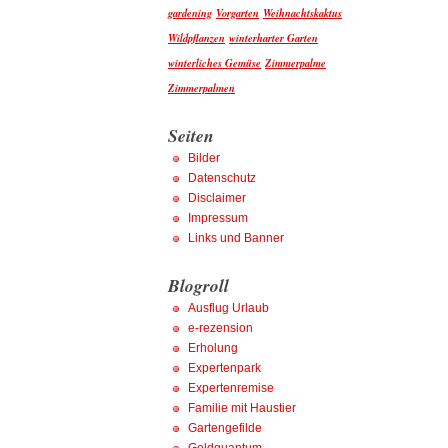
gardening
Vorgarten
Weihnachtskaktus
Wildpflanzen
winterharter Garten
winterliches Gemüse
Zimmerpalme
Zimmerpalmen
Seiten
Bilder
Datenschutz
Disclaimer
Impressum
Links und Banner
Blogroll
Ausflug Urlaub
e-rezension
Erholung
Expertenpark
Expertenremise
Familie mit Haustier
Gartengefilde