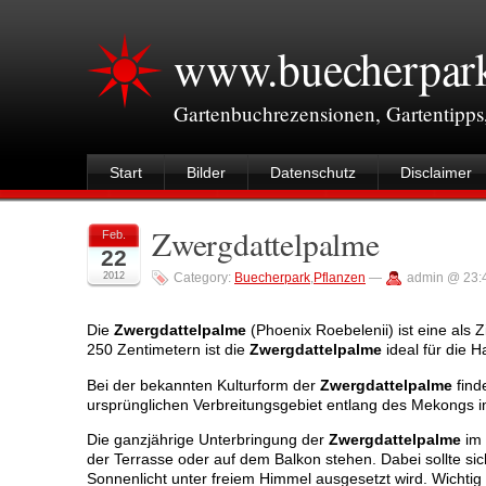
www.buecherpar
Gartenbuchrezensionen, Gartentipps
Start
Bilder
Datenschutz
Disclaimer
Zwergdattelpalme
Feb.
22
2012
Category:
Buecherpark
,
Pflanzen
—
admin @ 23:
Die
Zwergdattelpalme
(Phoenix Roebelenii) ist eine als
250 Zentimetern ist die
Zwergdattelpalme
ideal für die 
Bei der bekannten Kulturform der
Zwergdattelpalme
find
ursprünglichen Verbreitungsgebiet entlang des Mekongs 
Die ganzjährige Unterbringung der
Zwergdattelpalme
im 
der Terrasse oder auf dem Balkon stehen. Dabei sollte sic
Sonnenlicht unter freiem Himmel ausgesetzt wird. Wichtig