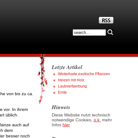
Letzte Artikel
Winterharte exotische Pflanzen
Heizen mit Holz
Laubverfaerbung
Ernte
he von bis zu ca.
Hinweis
 vor. In ihrem
t üblich.
Diese Website nutzt technisch
notwendige Cookies,
o.k.
mehr
Infos
hier
flanze auch auf
ich dem
der besser noch