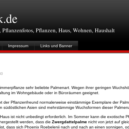
k.de
, Pflanzenfotos, Pflanzen, Haus, Wohnen, Haushalt
Impressum
Links und Banner
40
 Zimmerpflanze sehr beliebte Palmenart. Wegen ihrer geringen Wuchshö
Haltung im Wohngebäude oder in Büroräumen geeignet.
et der Pflanzenfreund normalerweise einstämmige Exemplare der Palme
im südöstlichen Asien sind mehrstämmige Wuchsformen dieser Palmenar
Haus ist nicht unbedingt erforderlich. Im Sommer kann die exotische P
hergestellt werden, dass die
Zwergdattelpalme
nicht von jetzt auf gle
 ist, dass sich Phoenix Roebelenii nach und nach an einen sonnigen, o