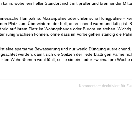
kann, wobei ein heller Standort nicht mit praller und brennender Mit
chinesische Hanfpalme, Mazaripalme oder chilenische Honigpalme – kei
nen Platz zum Überwintern, der hell, ausreichend warm und luftig ist. B
hrig auf ihrem Platz im Wohngebäude oder Büroraum stehen. Wichtig hi
er ruhig wachsen können, ohne dass im Vorbeigehen ständig die Palme
ist eine sparsame Bewässerung und nur wenig Düngung ausreichend.
chtet werden, damit sich die Spitzen der fiederblättrigen Palme nic
izten Wohnräumen wohl fühlt, sollte sie ein– oder zweimal pro Woche 
Kommentare deaktiviert
für Zw