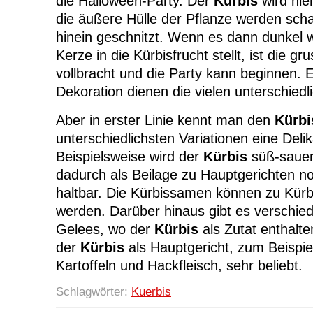
die Halloween-Party. Der
Kürbis
wird hie
die äußere Hülle der Pflanze werden sch
hinein geschnitzt. Wenn es dann dunkel 
Kerze in die Kürbisfrucht stellt, ist die gru
vollbracht und die Party kann beginnen. E
Dekoration dienen die vielen unterschiedl
Aber in erster Linie kennt man den
Kürbi
unterschiedlichsten Variationen eine Delik
Beispielsweise wird der
Kürbis
süß-sauer 
dadurch als Beilage zu Hauptgerichten n
haltbar. Die Kürbissamen können zu Kürbi
werden. Darüber hinaus gibt es verschi
Gelees, wo der
Kürbis
als Zutat enthalte
der
Kürbis
als Hauptgericht, zum Beispie
Kartoffeln und Hackfleisch, sehr beliebt.
Schlagwörter:
Kuerbis