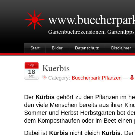
www.buecherpar
Gartenbuchrezensionen, Gartentipps
Start
Bilder
Datenschutz
Disclaimer
Kuerbis
Sep.
18
2011
Category:
Buecherpark
,
Pflanzen
—
Der
Kürbis
gehört zu den Pflanzen im he
den viele Menschen bereits aus ihrer Kin
Sommer und Herbst Herbstgarten bot der
dem Komposthaufen oder im Beet einen p
Dabei ist
Kürbis
nicht gleich
Kürbis
. Der