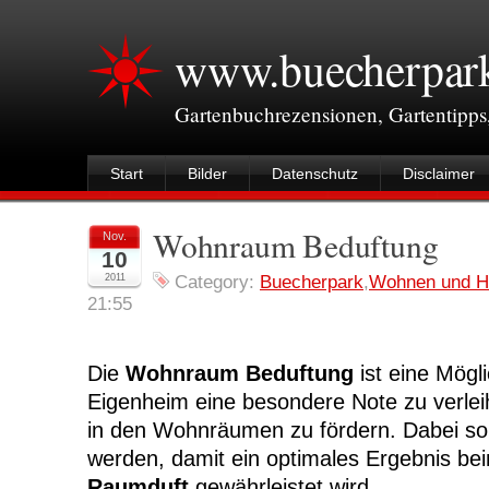
www.buecherpar
Gartenbuchrezensionen, Gartentipps
Start
Bilder
Datenschutz
Disclaimer
Wohnraum Beduftung
Nov.
10
2011
Category:
Buecherpark
,
Wohnen und H
21:55
Die
Wohnraum Beduftung
ist eine Mögl
Eigenheim eine besondere Note zu verlei
in den Wohnräumen zu fördern. Dabei sol
werden, damit ein optimales Ergebnis b
Raumduft
gewährleistet wird.